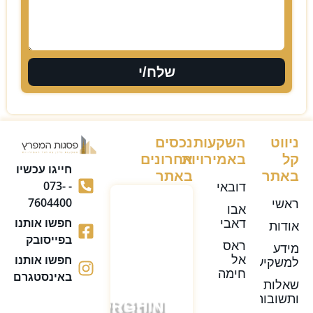
שלח/י
ניווט
השקעות
נכסים
קל
באמירויות
אחרונים
חייגו עכשיו
באתר
באתר
דובאי
- 073-
ראשי
7604400
אבו
דאבי
חפשו אותנו
אודות
בפייסובק
ראס
מידע
אל
חפשו אותנו
למשקיע
חימה
באינסטגרם
שאלות
ותשובות
LAMBORGHINI