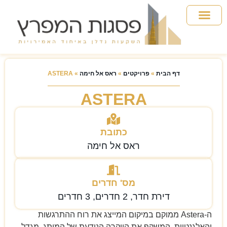
אבו דאבי
ראס אל חימה
מידע למשקיע
שאלות ותשובות
דף הבית
»
פרויקטים
»
ראס אל חימה
»
ASTERA
ASTERA
כתובת
ראס אל חימה
מס' חדרים
דירת חדר, 2 חדרים, 3 חדרים
ה-Astera ממוקם במיקום המייצג את רוח ההתרגשות
והאלגנטיות, המשקף את היוקרה הנודעת של המותג. מגדל