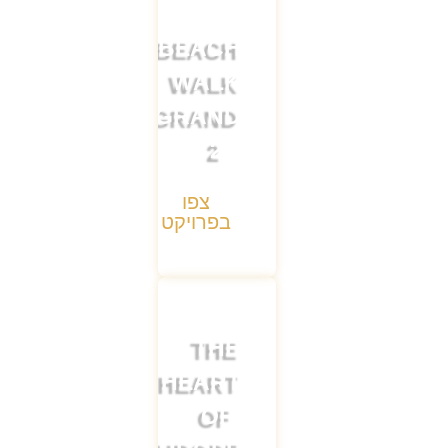
BEACH
WALK
GRAND
2
צפו
בפרויקט
THE
HEART
OF