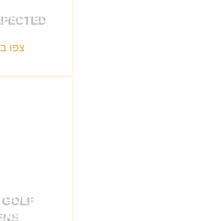
XPECTED
צפו ב
 GOLF
ENS