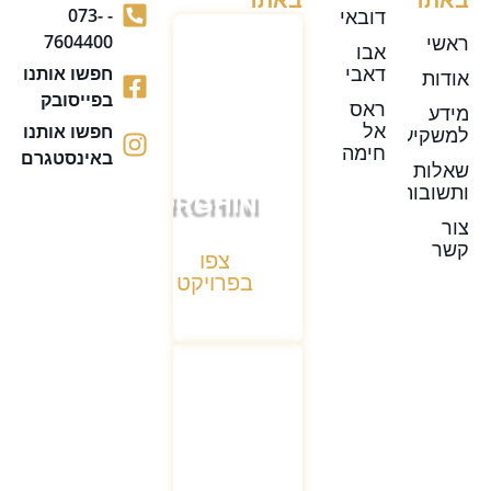
דובאי
- 073-
ראשי
7604400
אבו
דאבי
חפשו אותנו
אודות
בפייסובק
ראס
מידע
אל
חפשו אותנו
למשקיע
חימה
באינסטגרם
שאלות
ותשובות
LAMBORGHINI
צור
קשר
צפו
בפרויקט